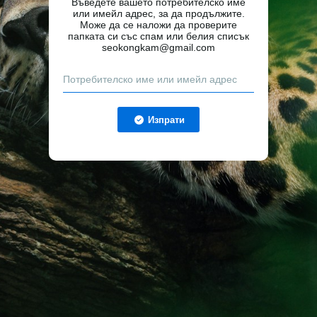
Въведете вашето потребителско име
или имейл адрес, за да продължите.
Може да се наложи да проверите
папката си със спам или белия списък
seokongkam@gmail.com
Изпрати