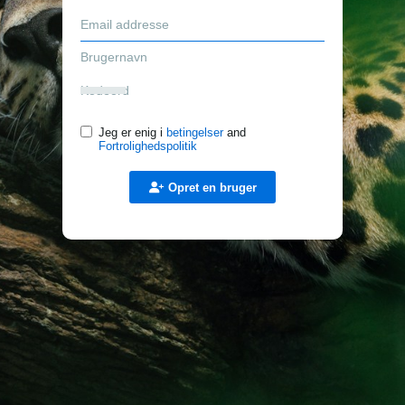
Jeg er enig i
betingelser
and
Fortrolighedspolitik
Opret en bruger