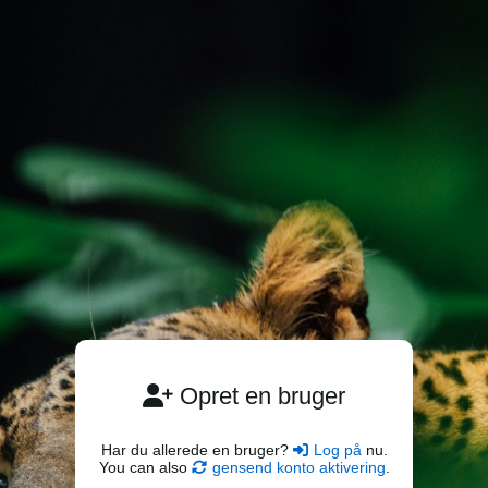
Opret en bruger
Har du allerede en bruger?
Log på
nu.
You can also
gensend konto aktivering
.