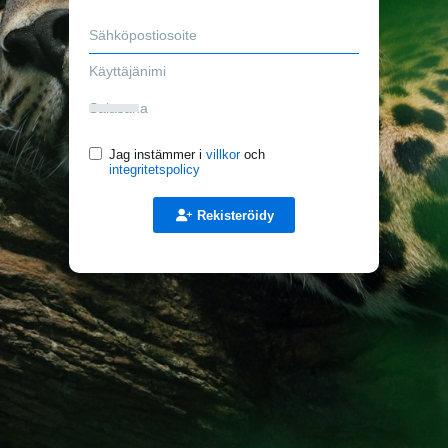
Jag instämmer i
villkor
och
integritetspolicy
Rekisteröidy