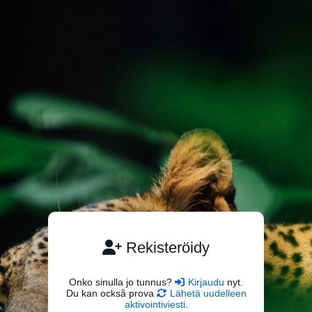
Rekisteröidy
Onko sinulla jo tunnus?
Kirjaudu
nyt.
Du kan också prova
Lähetä uudelleen
aktivointiviesti
.