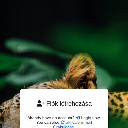
Fiók létrehozása
Already have an account?
Login
now.
You can also
aktiváló e-mail
újraküldése
.