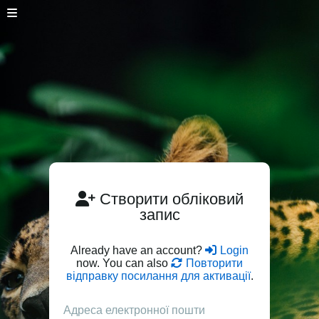
Створити обліковий
запис
Already have an account?
Login
now. You can also
Повторити
відправку посилання для активації
.